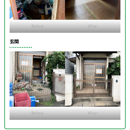
Before
After
玄関
Before
After